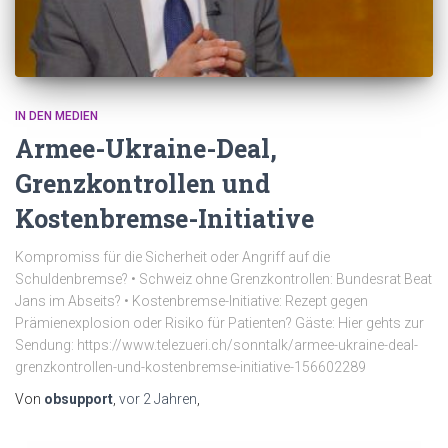
IN DEN MEDIEN
Armee-Ukraine-Deal,
Grenzkontrollen und
Kostenbremse-Initiative
Kompromiss für die Sicherheit oder Angriff auf die
Schuldenbremse? • Schweiz ohne Grenzkontrollen: Bundesrat Beat
Jans im Abseits? • Kostenbremse-Initiative: Rezept gegen
Prämienexplosion oder Risiko für Patienten? Gäste: Hier gehts zur
Sendung: https://www.telezueri.ch/sonntalk/armee-ukraine-deal-
grenzkontrollen-und-kostenbremse-initiative-156602289
Von
obsupport
,
vor
2 Jahren
,