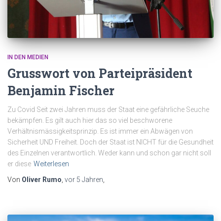
IN DEN MEDIEN
Grusswort von Parteipräsident
Benjamin Fischer
Zu Covid Seit zwei Jahren muss der Staat eine gefährliche Seuche
bekämpfen. Es gilt auch hier das so viel beschworene
Verhältnismässigkeitsprinzip. Es ist immer ein Abwägen von
Sicherheit UND Freiheit. Doch der Staat ist NICHT für die Gesundheit
des Einzelnen verantwortlich. Weder kann und schon gar nicht soll
er diese
Weiterlesen
Von
Oliver Rumo
,
vor
5 Jahren
,