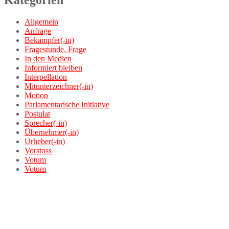
Kategorien
Allgemein
Anfrage
Bekämpfer(-in)
Fragestunde. Frage
In den Medien
Informiert bleiben
Interpellation
Mitunterzeichner(-in)
Motion
Parlamentarische Initiative
Postulat
Sprecher(-in)
Übernehmer(-in)
Urheber(-in)
Vorstoss
Votum
Votum