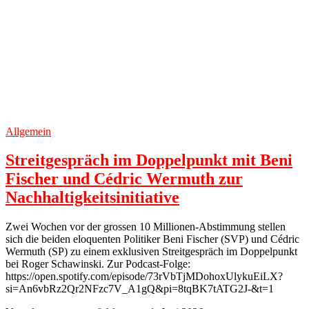
Allgemein
Streitgespräch im Doppelpunkt mit Beni
Fischer und Cédric Wermuth zur
Nachhaltigkeitsinitiative
Zwei Wochen vor der grossen 10 Millionen-Abstimmung stellen
sich die beiden eloquenten Politiker Beni Fischer (SVP) und Cédric
Wermuth (SP) zu einem exklusiven Streitgespräch im Doppelpunkt
bei Roger Schawinski. Zur Podcast-Folge:
https://open.spotify.com/episode/73rVbTjMDohoxUlykuEiLX?
si=An6vbRz2Qr2NFzc7V_A1gQ&pi=8tqBK7tATG2J-&t=1