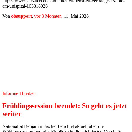
https://www.telezueri.ch/sonntalk/zivildienst-eu-vertraege-75-tote-
am-unispital-163818926
Von
obsupport
,
vor
3 Monaten
,
11. Mai 2026
Informiert bleiben
Frühlingssession beendet: So geht es jetzt
weiter
Nationalrat Benjamin Fischer berichtet aktuell über die
Frühlingssession und gibt Einblicke in die wichtigsten Geschäfte