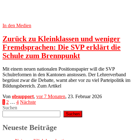
In den Medien
Zurück zu Kleinklassen und weniger
Fremdsprachen: Die SVP erklärt die
Schule zum Brennpunkt
Mit einem neuen nationalen Positionspapier will die SVP
Schulreformen in den Kantonen anstossen. Der Lehrerverband
begrüsst zwar die Debatte, warnt aber vor zu viel Parteipolitik im
Bildungsbereich. Zum Artikel
Von
obsupport
,
vor
7 Monaten
,
23. Februar 2026
Seitennummerierung
1
2
…
4
Nächste
Suchen
der
Suchen
Beiträge
Neueste Beiträge