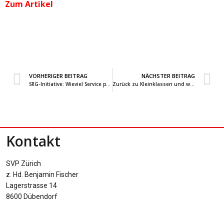
Zum Artikel
VORHERIGER BEITRAG
NÄCHSTER BEITRAG
SRG-Initiative: Wieviel Service public braucht die Schweiz?
Zurück zu Kleinklassen und weniger Fremdsprachen: Die SVP erklärt die Schule zum Brennpunkt
Kontakt
SVP Zürich
z. Hd.
Benjamin Fischer
Lagerstrasse 14
8600 Dübendorf
Datenschutz