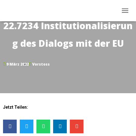
N
22.7234 Institutionalisierun
A
V
I
g des Dialogs mit der EU
G
A
T
9 März 2022
Vorstoss
I
O
N
U
M
S
Jetzt Teilen:
C
H
A
L