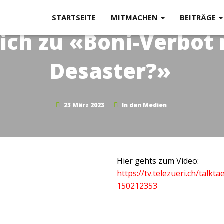
STARTSEITE
MITMACHEN
BEITRÄGE
ich zu «Boni-Verbot 
Desaster?»
23 März 2023
In den Medien
Hier gehts zum Video:
https://tv.telezueri.ch/talkt
150212353