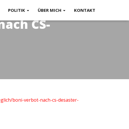
POLITIK
ÜBER MICH
KONTAKT
nach CS-
aeglich/boni-verbot-nach-cs-desaster-