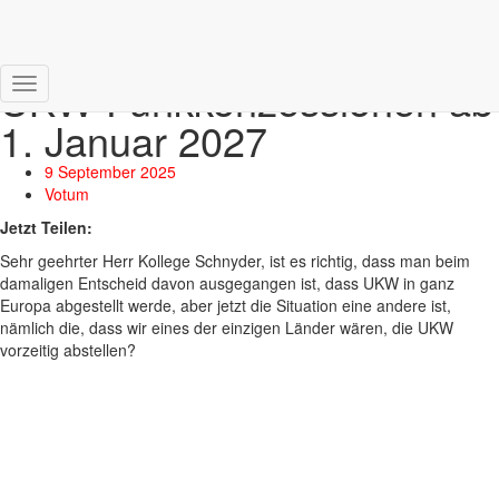
Motion KVF-N. Neue
Ausschreibung für die
UKW-Funkkonzessionen ab
Navigation
1. Januar 2027
umschalten
9 September 2025
Votum
Jetzt Teilen:
Sehr geehrter Herr Kollege Schnyder, ist es richtig, dass man beim
damaligen Entscheid davon ausgegangen ist, dass UKW in ganz
Europa abgestellt werde, aber jetzt die Situation eine andere ist,
nämlich die, dass wir eines der einzigen Länder wären, die UKW
vorzeitig abstellen?