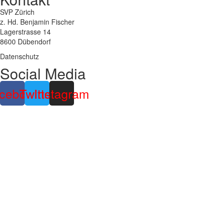
SVP Zürich
z. Hd.
Benjamin Fischer
Lagerstrasse 14
8600 Dübendorf
Datenschutz
Social Media
cebook
Twitter
Instagram